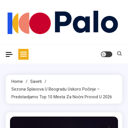
Skip
to
content
Palo
Magazin za moderan život
Home
Saveti
Sezona Splavova U Beogradu Uskoro Počinje –
Predstavljamo Top 10 Mesta Za Noćni Provod U 2026