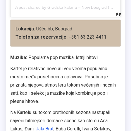
A post shared by Gradska kafana – Novi Beograd (@jovan_gradska_kafana)
Lokacija:
Ušće bb, Beograd
Telefon za rezervacije:
+381 63 223 4411
Muzika:
Popularna pop muzika, letnji hitovi
Kartel je relativno novo ali već veoma popularno
mesto među posetiocima splavova. Posebno je
priznata njegova atmosfera tokom večernjih i noćnih
sati, kao i selekcija muzike koja kombinuje pop i
plesne hitove.
Na Kartelu su tokom prethodnih sezona nastupali
najveći hitmejkeri domaće scene kao što su Aca
Lukas, Đani,
Jala Brat
, Buba Corelli, Ivana Selakov,