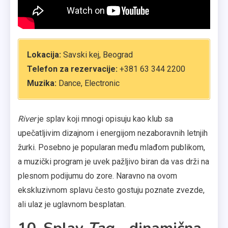
Lokacija:
Savski kej, Beograd
Telefon za rezervacije:
+381 63 344 2200
Muzika:
Dance, Electronic
River
je splav koji mnogi opisuju kao klub sa
upečatljivim dizajnom i energijom nezaboravnih letnjih
žurki. Posebno je popularan među mlađom publikom,
a muzički program je uvek pažljivo biran da vas drži na
plesnom podijumu do zore. Naravno na ovom
ekskluzivnom splavu često gostuju poznate zvezde,
ali ulaz je uglavnom besplatan.