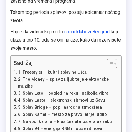
zavisno od vremena i programa.
Tokom tog perioda splavovi postaju epicentar noćnog
života.
Hajde da vidimo koji su to
nocni klubovi Beograd
koji
ulaze u top 10, gde se oni nalaze, kako da rezervišete
svoje mesto.
Sadržaj
1. Freestyler – kultni splav na Ušću
2. The Money – splav za ljubitelje elektronske
muzike
3. Splav Leto – pogled na reku i najbolja vibra
4. Splav Lasta – elektronski ritmovi uz Savu
5. Splav Bridge – pop i narodna atmosfera
6. Splav Kartel – mesto za pravo letnje ludilo
7. Na vodi kafana – klasična atmosfera uz reku
8. Splav 94 – energija RNB i house ritmova