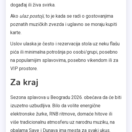
događaj ili živa svirka.
Ako
ulaz postoji
, to je kada se radi o gostovanjima
poznatih muzičkih zvezda i uglavno se moraju kupiti
karte.
Uslov ulaska je često i rezervacija stola uz neku flašu
pića ili minimalna potrošnja po osobi/grupi, posebno
na popularnijim splavovima, posebno vikendom ili za
VIP prostore.
Za kraj
Sezona splavova u Beogradu 2026. obećava da će biti
izuzetno uzbudljiva. Bilo da volite energične
elektronske žurke, RNB ritmove, domaće hitove ili
više tradicionalnu atmosferu uz narodnu muziku, na
obalama Save i Dunava ima mesta za svaki ukus.