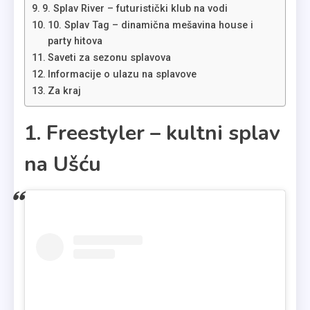
9. Splav River – futuristički klub na vodi
10. Splav Tag – dinamična mešavina house i
party hitova
Saveti za sezonu splavova
Informacije o ulazu na splavove
Za kraj
1. Freestyler – kultni splav
na Ušću