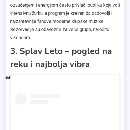
ozvučenjem i energijom često privlači publiku koja voli
intenzivnu žurku, a program je kreiran da zadovolji i
najzahtevnije fanove moderne klupske muzike.
Rezervacije su obavezne za veće grupe, naročito
vikendom.
3. Splav Leto – pogled na
reku i najbolja vibra