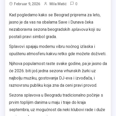
0
Februar 9, 2026
Mila Matić
Kad pogledamo kako se Beograd priprema za leto,
jasno je da vas na obalama Save i Dunava čeka
nezaboravna sezona beogradskih
splavova
koji su
postali pravi simbol grada.
Splavovi spajaju modernu vibru noćnog izlaska i
opuštenu atmosferu kakvu retko gde možete doživeti.
Njihova popularnost raste svake godine, pa je jasno da
će 2026. biti još jedna sezona vrhunskih žurki uz
najbolju muziku, gostovanja DJ-eva i izvođača, i
raznovrsnu publiku koja zna da ceni pravi provod.
Sezona splavova u Beogradu tradicionalno počinje s
prvim toplijim danima u maju i traje do kraja
septembra, uz mogućnost da neki klubovi rade i duže