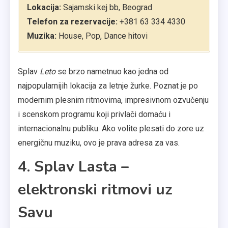
Lokacija:
Sajamski kej bb, Beograd
Telefon za rezervacije:
+381 63 334 4330
Muzika:
House, Pop, Dance hitovi
Splav
Leto
se brzo nametnuo kao jedna od
najpopularnijih lokacija za letnje žurke. Poznat je po
modernim plesnim ritmovima, impresivnom ozvučenju
i scenskom programu koji privlači domaću i
internacionalnu publiku. Ako volite plesati do zore uz
energičnu muziku, ovo je prava adresa za vas.
4. Splav Lasta –
elektronski ritmovi uz
Savu