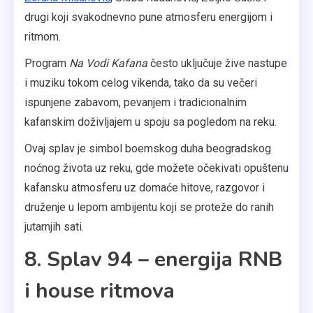
drugi koji svakodnevno pune atmosferu energijom i
ritmom.
Program
Na Vodi Kafana
često uključuje žive nastupe
i muziku tokom celog vikenda, tako da su večeri
ispunjene zabavom, pevanjem i tradicionalnim
kafanskim doživljajem u spoju sa pogledom na reku.
Ovaj splav je simbol boemskog duha beogradskog
noćnog života uz reku, gde možete očekivati opuštenu
kafansku atmosferu uz domaće hitove, razgovor i
druženje u lepom ambijentu koji se proteže do ranih
jutarnjih sati.
8. Splav 94 – energija RNB
i house ritmova