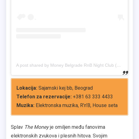
A post shared by Money Belgrade RnB Night Club (@the_money_belgrade)
Lokacija:
Sajamski kej bb, Beograd
Telefon za rezervacije:
+381 63 333 4433
Muzika:
Elektronska muzika, R’n’B, House seta
Splav
The Money
je omiljen među fanovima
elektronskih zvukova i plesnih hitova. Svojim