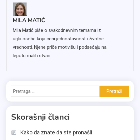
MILA MATIĆ
Mila Matić piše o svakodnevnim temama iz
ugla osobe koja ceni jednostavnost i životne
vrednosti. Njene priče motivišu i podsećaju na
lepotu malih stvari.
Pretraga
za:
Skorašnji članci
Kako da znate da ste pronašli