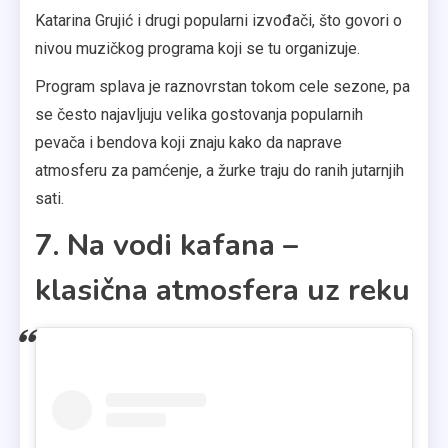
Katarina Grujić i drugi popularni izvođači, što govori o
nivou muzičkog programa koji se tu organizuje.
Program splava je raznovrstan tokom cele sezone, pa
se često najavljuju velika gostovanja popularnih
pevača i bendova koji znaju kako da naprave
atmosferu za pamćenje, a žurke traju do ranih jutarnjih
sati.
7. Na vodi kafana –
klasična atmosfera uz reku