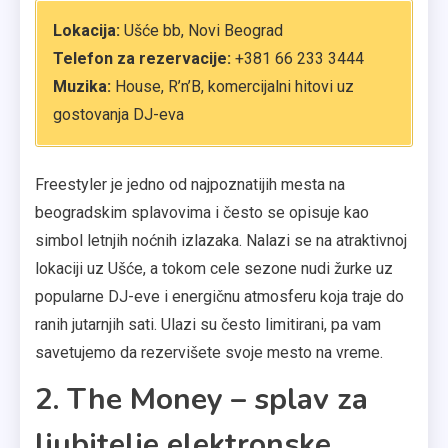
Lokacija:
Ušće bb, Novi Beograd
Telefon za rezervacije:
+381 66 233 3444
Muzika:
House, R’n’B, komercijalni hitovi uz
gostovanja DJ-eva
Freestyler je jedno od najpoznatijih mesta na
beogradskim splavovima i često se opisuje kao
simbol letnjih noćnih izlazaka. Nalazi se na atraktivnoj
lokaciji uz Ušće, a tokom cele sezone nudi žurke uz
popularne DJ-eve i energičnu atmosferu koja traje do
ranih jutarnjih sati. Ulazi su često limitirani, pa vam
savetujemo da rezervišete svoje mesto na vreme.
2. The Money – splav za
ljubitelje elektronske