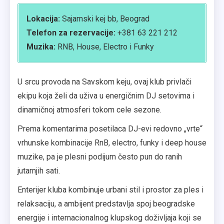
Lokacija:
Sajamski kej bb, Beograd
Telefon za rezervacije:
+381 63 221 212
Muzika:
RNB, House, Electro i Funky
U srcu provoda na Savskom keju, ovaj klub privlači
ekipu koja želi da uživa u energičnim DJ setovima i
dinamičnoj atmosferi tokom cele sezone.
Prema komentarima posetilaca DJ-evi redovno „vrtе“
vrhunske kombinacije RnB, electro, funky i deep house
muzike, pa je plesni podijum često pun do ranih
jutarnjih sati.
Enterijer kluba kombinuje urbani stil i prostor za ples i
relaksaciju, a ambijent predstavlja spoj beogradske
energije i internacionalnog klupskog doživljaja koji se