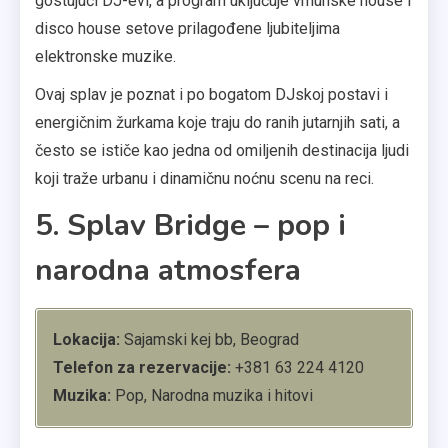
gostujući DJ-evi, a program uključuje vrhunske house i
disco house setove prilagođene ljubiteljima
elektronske muzike.
Ovaj splav je poznat i po bogatom DJskoj postavi i
energičnim žurkama koje traju do ranih jutarnjih sati, a
često se ističe kao jedna od omiljenih destinacija ljudi
koji traže urbanu i dinamičnu noćnu scenu na reci.
5. Splav Bridge – pop i
narodna atmosfera
Lokacija:
Sajamski kej bb, Beograd
Telefon za rezervacije:
+381 63 224 4120
Muzika:
Pop, Narodna muzika i hitovi