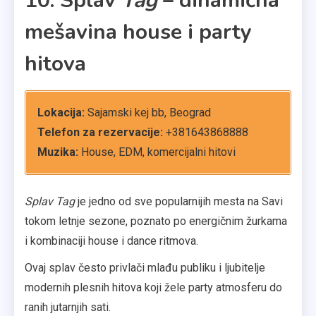
10. Splav
Tag
– dinamična
mešavina house i party
hitova
Lokacija:
Sajamski kej bb, Beograd
Telefon za rezervacije:
+381643868888
Muzika:
House, EDM, komercijalni hitovi
Splav Tag
je jedno od sve popularnijih mesta na Savi
tokom letnje sezone, poznato po energičnim žurkama
i kombinaciji house i dance ritmova.
Ovaj splav često privlači mlađu publiku i ljubitelje
modernih plesnih hitova koji žele party atmosferu do
ranih jutarnjih sati.