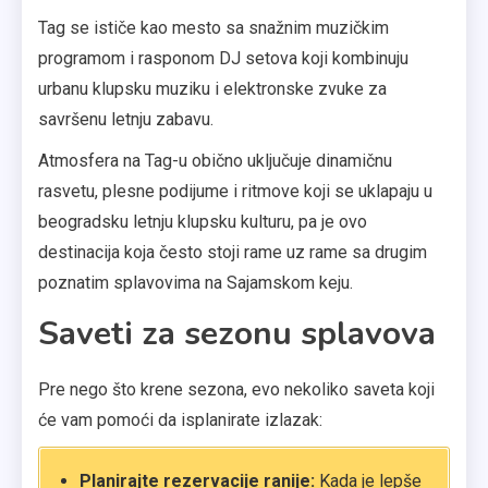
Tag se ističe kao mesto sa snažnim muzičkim
programom i rasponom DJ setova koji kombinuju
urbanu klupsku muziku i elektronske zvuke za
savršenu letnju zabavu.
Atmosfera na Tag-u obično uključuje dinamičnu
rasvetu, plesne podijume i ritmove koji se uklapaju u
beogradsku letnju klupsku kulturu, pa je ovo
destinacija koja često stoji rame uz rame sa drugim
poznatim splavovima na Sajamskom keju.
Saveti za sezonu splavova
Pre nego što krene sezona, evo nekoliko saveta koji
će vam pomoći da isplanirate izlazak:
Planirajte rezervacije ranije:
Kada je lepše