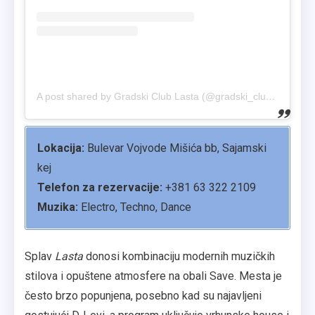
A post shared by Gradski Club Lasta (@gradski_club_lasta)
Lokacija:
Bulevar Vojvode Mišića bb, Sajamski
kej
Telefon za rezervacije:
+381 63 322 2109
Muzika:
Electro, Techno, Dance
Splav
Lasta
donosi kombinaciju modernih muzičkih
stilova i opuštene atmosfere na obali Save. Mesta je
često brzo popunjena, posebno kad su najavljeni