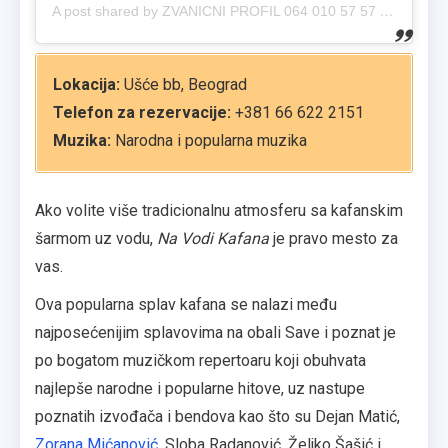
A post shared by ZVANICNI PROFIL 064 010 57 57 (@navodikafana_official)
Lokacija:
Ušće bb, Beograd
Telefon za rezervacije:
+381 66 622 2151
Muzika:
Narodna i popularna muzika
Ako volite više tradicionalnu atmosferu sa kafanskim
šarmom uz vodu,
Na Vodi Kafana
je pravo mesto za
vas.
Ova popularna splav kafana se nalazi među
najposećenijim splavovima na obali Save i poznat je
po bogatom muzičkom repertoaru koji obuhvata
najlepše narodne i popularne hitove, uz nastupe
poznatih izvođača i bendova kao što su Dejan Matić,
Zorana Mićanović
, Sloba Radanović, Željko Šašić i