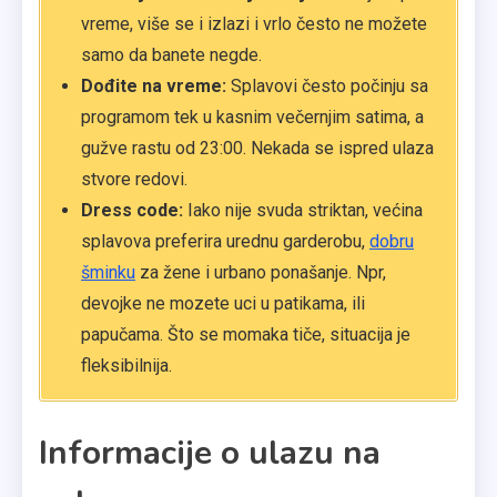
vreme, više se i izlazi i vrlo često ne možete
samo da banete negde.
Dođite na vreme:
Splavovi često počinju sa
programom tek u kasnim večernjim satima, a
gužve rastu od 23:00. Nekada se ispred ulaza
stvore redovi.
Dress code:
Iako nije svuda striktan, većina
splavova preferira urednu garderobu,
dobru
šminku
za žene i urbano ponašanje. Npr,
devojke ne mozete uci u patikama, ili
papučama. Što se momaka tiče, situacija je
fleksibilnija.
Informacije o ulazu na