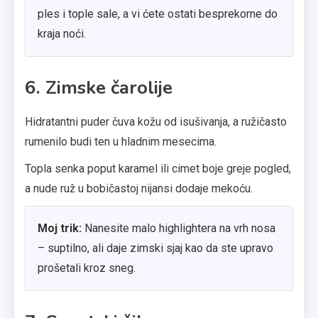
ples i tople sale, a vi ćete ostati besprekorne do
kraja noći.
6. Zimske čarolije
Hidratantni puder čuva kožu od isušivanja, a ružičasto
rumenilo budi ten u hladnim mesecima.
Topla senka poput karamel ili cimet boje greje pogled,
a nude ruž u bobičastoj nijansi dodaje mekoću.
Moj trik:
Nanesite malo highlightera na vrh nosa
– suptilno, ali daje zimski sjaj kao da ste upravo
prošetali kroz sneg.