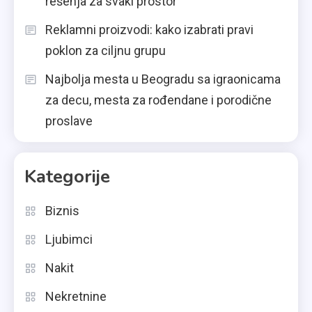
rešenja za svaki prostor
Reklamni proizvodi: kako izabrati pravi
poklon za ciljnu grupu
Najbolja mesta u Beogradu sa igraonicama
za decu, mesta za rođendane i porodične
proslave
Kategorije
Biznis
Ljubimci
Nakit
Nekretnine