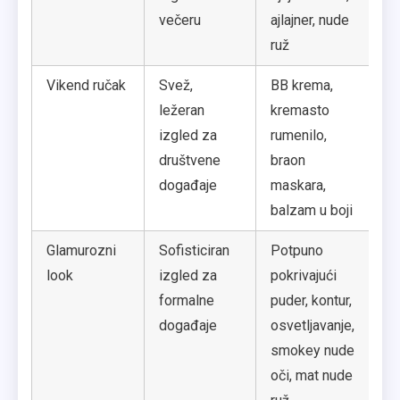
večeru
ajlajner, nude
ruž
Vikend ručak
Svež,
BB krema,
La
ležeran
kremasto
pr
izgled za
rumenilo,
na
društvene
braon
zd
događaje
maskara,
ko
balzam u boji
Glamurozni
Sofisticiran
Potpuno
Ko
look
izgled za
pokrivajući
du
formalne
puder, kontur,
pr
događaje
osvetljavanje,
smokey nude
oči, mat nude