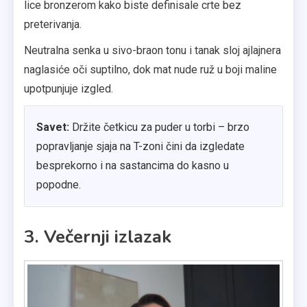
lice bronzerom kako biste definisale crte bez
preterivanja.
Neutralna senka u sivo-braon tonu i tanak sloj ajlajnera
naglasiće oči suptilno, dok mat nude ruž u boji maline
upotpunjuje izgled.
Savet:
Držite četkicu za puder u torbi – brzo
popravljanje sjaja na T-zoni čini da izgledate
besprekorno i na sastancima do kasno u
popodne.
3. Večernji izlazak