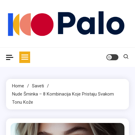
Skip
to
content
Palo
Magazin za moderan život
Home
Saveti
Nude Šminka – 8 Kombinacija Koje Pristaju Svakom
Tonu Kože