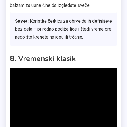
balzam za usne čine da izgledate sveže.
Savet:
Koristite četkicu za obrve da ih definišete
bez gela – prirodno podiže lice i štedi vreme pre
nego što krenete na jogu ili trčanje.
8. Vremenski klasik