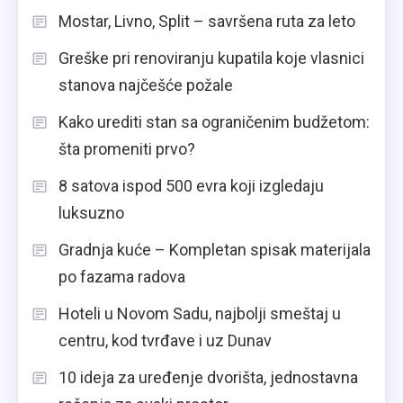
Mostar, Livno, Split – savršena ruta za leto
Greške pri renoviranju kupatila koje vlasnici
stanova najčešće požale
Kako urediti stan sa ograničenim budžetom:
šta promeniti prvo?
8 satova ispod 500 evra koji izgledaju
luksuzno
Gradnja kuće – Kompletan spisak materijala
po fazama radova
Hoteli u Novom Sadu, najbolji smeštaj u
centru, kod tvrđave i uz Dunav
10 ideja za uređenje dvorišta, jednostavna