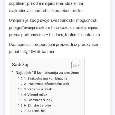
suptilnim, prirodnim nijansama, idealan za
svakodnevnu upotrebu ili posebne prilike.
Omiljena je zbog svoje svestranosti i mogućnosti
prilagođavanja svakom tonu kože, uz odabir nijansi
prema podtonovima – hladnim, toplim ili neutralnim.
Dostupni su i preporučeni proizvodi iz prodavnica
poput Lilly, DM ili Jasmin.
Sadržaj
Najboljih 10 kombinacija za sve žene
1. Svakodnevna kombinacija
2. Poslovni profesionalni look
3. Večernji izlazak
4. Vikend ručak
5. Glamurozni look
6. Zimske čarolije
7. Sportski šik