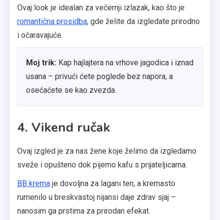
Ovaj look je idealan za večernji izlazak, kao što je
romantična prosidba
, gde želite da izgledate prirodno
i očaravajuće.
Moj trik:
Kap hajlajtera na vrhove jagodica i iznad
usana – privući ćete poglede bez napora, a
osećaćete se kao zvezda.
4. Vikend ručak
Ovaj izgled je za nas žene koje želimo da izgledamo
sveže i opušteno dok pijemo kafu s prijateljicama.
BB krema
je dovoljna za lagani ten, a kremasto
rumenilo u breskvastoj nijansi daje zdrav sjaj –
nanosim ga prstima za prirodan efekat.