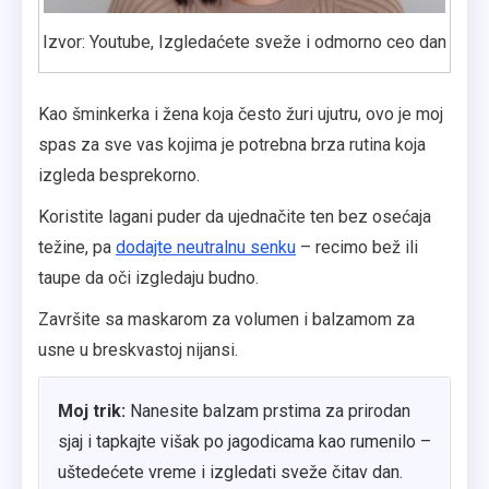
Izvor: Youtube, Izgledaćete sveže i odmorno ceo dan
Kao šminkerka i žena koja često žuri ujutru, ovo je moj
spas za sve vas kojima je potrebna brza rutina koja
izgleda besprekorno.
Koristite lagani puder da ujednačite ten bez osećaja
težine, pa
dodajte neutralnu senku
– recimo bež ili
taupe da oči izgledaju budno.
Završite sa maskarom za volumen i balzamom za
usne u breskvastoj nijansi.
Moj trik:
Nanesite balzam prstima za prirodan
sjaj i tapkajte višak po jagodicama kao rumenilo –
uštedećete vreme i izgledati sveže čitav dan.