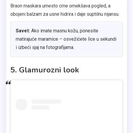
Braon maskara umesto crne omekšava pogled, a
obojeni balzam za usne hidrira i daje suptilnu nijansu.
Savet:
Ako imate masnu kožu, ponesite
matirajuće maramice – osvežićete lice u sekundi
i izbeći sjaj na fotografijama.
5. Glamurozni look