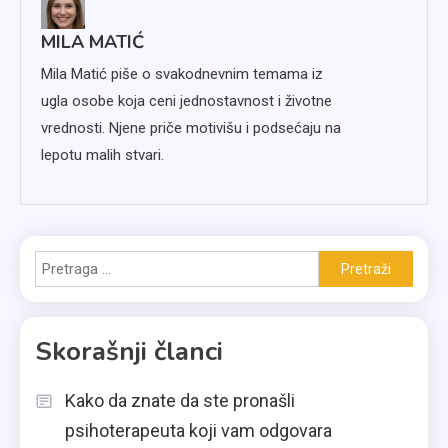
MILA MATIĆ
Mila Matić piše o svakodnevnim temama iz
ugla osobe koja ceni jednostavnost i životne
vrednosti. Njene priče motivišu i podsećaju na
lepotu malih stvari.
Pretraga
za:
Skorašnji članci
Kako da znate da ste pronašli
psihoterapeuta koji vam odgovara