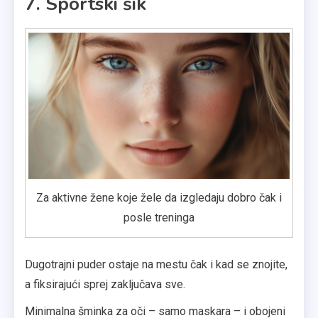
7. Sportski šik
Za aktivne žene koje žele da izgledaju dobro čak i
posle treninga
Dugotrajni puder ostaje na mestu čak i kad se znojite,
a fiksirajući sprej zaključava sve.
Minimalna šminka za oči – samo maskara – i obojeni