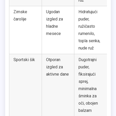
ruž
Zimske
Ugodan
Hidratujući
Fo
čarolije
izgled za
puder,
hid
hladne
ružičasto
to
mesece
rumenilo,
ni
topla senka,
nude ruž
Sportski šik
Otporan
Dugotrajni
Ko
izgled za
puder,
pr
aktivne dane
fiksirajući
ko
sprej,
ra
minimalna
šminka za
oči, obojen
balzam