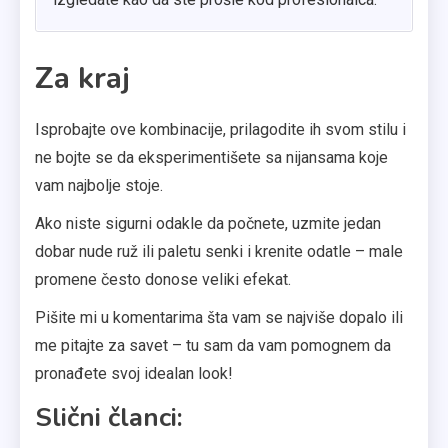
Za kraj
Isprobajte ove kombinacije, prilagodite ih svom stilu i
ne bojte se da eksperimentišete sa nijansama koje
vam najbolje stoje.
Ako niste sigurni odakle da počnete, uzmite jedan
dobar nude ruž ili paletu senki i krenite odatle – male
promene često donose veliki efekat.
Pišite mi u komentarima šta vam se najviše dopalo ili
me pitajte za savet – tu sam da vam pomognem da
pronađete svoj idealan look!
Slični članci: