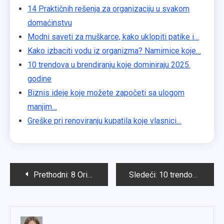
14 Praktičnih rešenja za organizaciju u svakom
domaćinstvu
Modni saveti za muškarce, kako uklopiti patike i…
Kako izbaciti vodu iz organizma? Namirnice koje…
10 trendova u brendiranju koje dominiraju 2025.
godine
Biznis ideje koje možete započeti sa ulogom
manjim…
Greške pri renoviranju kupatila koje vlasnici…
Kretanje
Prethodni:
8 Originalnih ideja za prosidbu bez klišea
Sledeći:
10 trendova u brendiranju koje dominiraju 2025. godine
članka