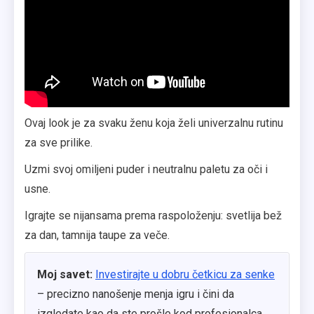
Ovaj look je za svaku ženu koja želi univerzalnu rutinu
za sve prilike.
Uzmi svoj omiljeni puder i neutralnu paletu za oči i
usne.
Igrajte se nijansama prema raspoloženju: svetlija bež
za dan, tamnija taupe za veče.
Moj savet:
Investirajte u dobru četkicu za senke
– precizno nanošenje menja igru i čini da
izgledate kao da ste prošle kod profesionalca.