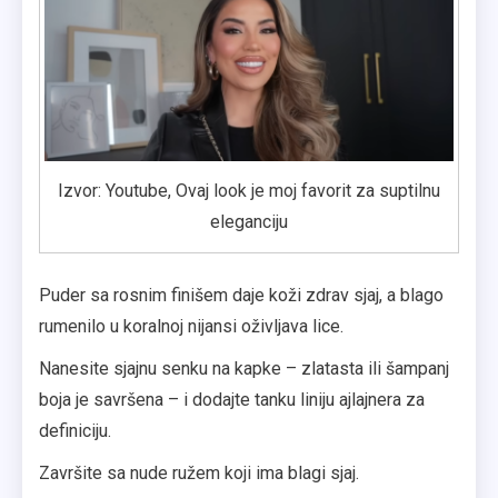
Izvor: Youtube, Ovaj look je moj favorit za suptilnu
eleganciju
Puder sa rosnim finišem daje koži zdrav sjaj, a blago
rumenilo u koralnoj nijansi oživljava lice.
Nanesite sjajnu senku na kapke – zlatasta ili šampanj
boja je savršena – i dodajte tanku liniju ajlajnera za
definiciju.
Završite sa nude ružem koji ima blagi sjaj.