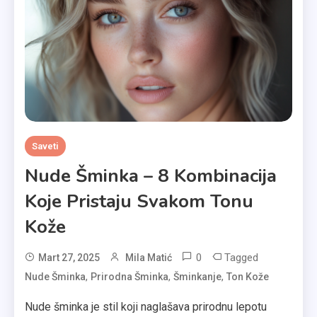
Saveti
Nude Šminka – 8 Kombinacija
Koje Pristaju Svakom Tonu
Kože
0
Tagged
Mart 27, 2025
Mila Matić
,
,
,
Nude Šminka
Prirodna Šminka
Šminkanje
Ton Kože
Nude šminka je stil koji naglašava prirodnu lepotu