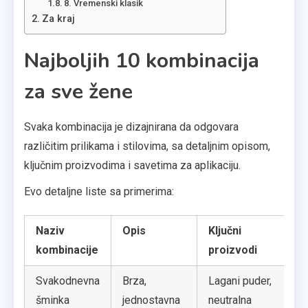
8. Vremenski klasik
Za kraj
Najboljih 10 kombinacija
za sve žene
Svaka kombinacija je dizajnirana da odgovara
različitim prilikama i stilovima, sa detaljnim opisom,
ključnim proizvodima i savetima za aplikaciju.
Evo detaljne liste sa primerima:
Naziv
Opis
Ključni
Sa
kombinacije
proizvodi
ap
Svakodnevna
Brza,
Lagani puder,
Na
šminka
jednostavna
neutralna
ra