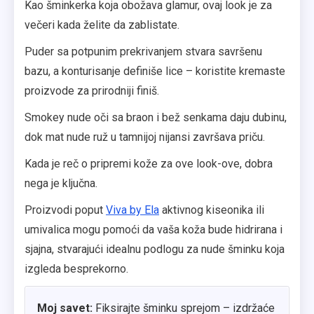
Kao šminkerka koja obožava glamur, ovaj look je za
večeri kada želite da zablistate.
Puder sa potpunim prekrivanjem stvara savršenu
bazu, a konturisanje definiše lice – koristite kremaste
proizvode za prirodniji finiš.
Smokey nude oči sa braon i bež senkama daju dubinu,
dok mat nude ruž u tamnijoj nijansi završava priču.
Kada je reč o pripremi kože za ove look-ove, dobra
nega je ključna.
Proizvodi poput
Viva by Ela
aktivnog kiseonika ili
umivalica mogu pomoći da vaša koža bude hidrirana i
sjajna, stvarajući idealnu podlogu za nude šminku koja
izgleda besprekorno.
Moj savet:
Fiksirajte šminku sprejom – izdržaće