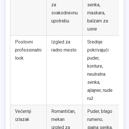
za
senka,
bo
svakodnevnu
maskara,
tr
upotrebu
balzam za
usne
Poslovni
Izgled za
Srednje
Čis
profesionalni
radno mesto
pokrivajući
di
look
puder,
be
konture,
neutralna
senka,
ajlajner, nude
ruž
Večernji
Romantičan,
Puder, blago
Do
izlazak
mekan
rumeno,
ha
izgled za
sjajna senka,
sja