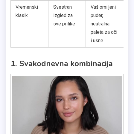
Vremenski
Svestran
Vaš omiljeni
Sa
klasik
izgled za
puder,
os
sve prilike
neutralna
uv
paleta za oči
iz
i usne
1. Svakodnevna kombinacija