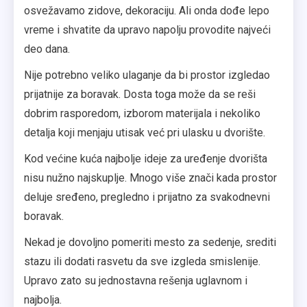
osvežavamo zidove, dekoraciju. Ali onda dođe lepo
vreme i shvatite da upravo napolju provodite najveći
deo dana.
Nije potrebno veliko ulaganje da bi prostor izgledao
prijatnije za boravak. Dosta toga može da se reši
dobrim rasporedom, izborom materijala i nekoliko
detalja koji menjaju utisak već pri ulasku u dvorište.
Kod većine kuća najbolje ideje za uređenje dvorišta
nisu nužno najskuplje. Mnogo više znači kada prostor
deluje sređeno, pregledno i prijatno za svakodnevni
boravak.
Nekad je dovoljno pomeriti mesto za sedenje, srediti
stazu ili dodati rasvetu da sve izgleda smislenije.
Upravo zato su jednostavna rešenja uglavnom i
najbolja.