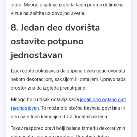
jeste. Mnogo prijatnije izgleda kada postoji delimična
vizuelna zaštita uz dovoljno svetla.
8. Jedan deo dvorišta
ostavite potpuno
jednostavan
Ljudi često pokušavaju da popune svaki ugao dvorišta
nekom dekoracijom, saksijom ili detaljem. Upravo tada
prostor zna da izgleda prenatrpano.
Mnogo bolji utisak ostavlja kada
jedan deo ostane čist
i jednostavan
. To može biti obična travnata površina ili
deo sa sitnim kamenjem bez dodatnih ukrasa.
Takav raspored pravi bolji balans između dekorativnih
elemenata i praznog prostora. Posebno dobro