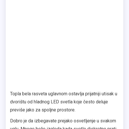
Topla bela rasveta uglavnom ostavlja prijatniji utisak u
dvorištu od hladnog LED svetla koje često deluje
previše jako za spoljne prostore.
Dobro je da izbegavate prejako osvetljenje u svakom
uglu. Mnogo bolje izgleda kada svetlo diskretno prati