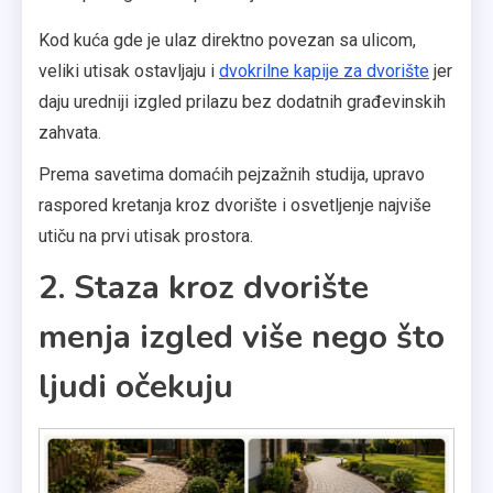
Kod kuća gde je ulaz direktno povezan sa ulicom,
veliki utisak ostavljaju i
dvokrilne kapije za dvorište
jer
daju uredniji izgled prilazu bez dodatnih građevinskih
zahvata.
Prema savetima domaćih pejzažnih studija, upravo
raspored kretanja kroz dvorište i osvetljenje najviše
utiču na prvi utisak prostora.
2. Staza kroz dvorište
menja izgled više nego što
ljudi očekuju