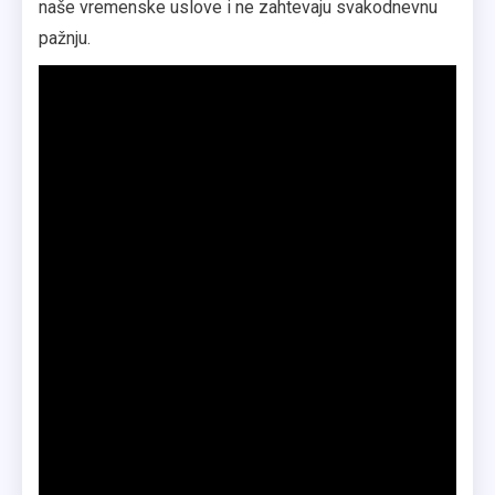
naše vremenske uslove i ne zahtevaju svakodnevnu
pažnju.