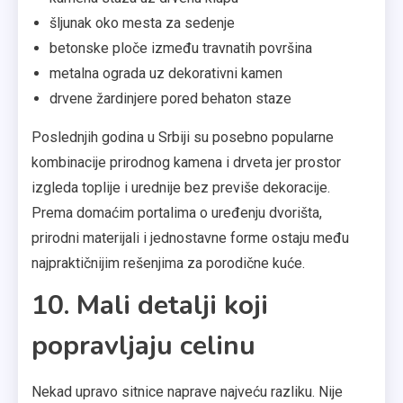
šljunak oko mesta za sedenje
betonske ploče između travnatih površina
metalna ograda uz dekorativni kamen
drvene žardinjere pored behaton staze
Poslednjih godina u Srbiji su posebno popularne
kombinacije prirodnog kamena i drveta jer prostor
izgleda toplije i urednije bez previše dekoracije.
Prema domaćim portalima o uređenju dvorišta,
prirodni materijali i jednostavne forme ostaju među
najpraktičnijim rešenjima za porodične kuće.
10. Mali detalji koji
popravljaju celinu
Nekad upravo sitnice naprave najveću razliku. Nije