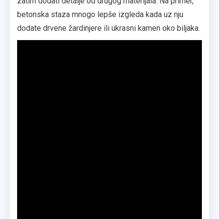
zatim dodati detalje od drugog materijala. Na primer,
betonska staza mnogo lepše izgleda kada uz nju
dodate drvene žardinjere ili ukrasni kamen oko biljaka.