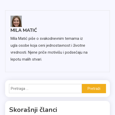
članka
MILA MATIĆ
Mila Matić piše o svakodnevnim temama iz
ugla osobe koja ceni jednostavnost i životne
vrednosti. Njene priče motivišu i podsećaju na
lepotu malih stvari.
Pretraga
za:
Skorašnji članci