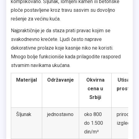
komplikovano. Šljunak, lomljeni kamen ili betonske
ploče postavljene kroz travu sasvim su dovoljno
rešenje za većinu kuća.
Najpraktičnije je da staza prati pravac kojim se
svakodnevno krećete. Ljudi često naprave
dekorativne prolaze koje kasnije niko ne koristi.
Mnogo bolje funkcioniše kada prilagodite raspored
stvarnim navikama ukućana.
Materijal
Održavanje
Okvirna
Utisak u
cena u
prostoru
Srbiji
Šljunak
jednostavno
oko 800
prirodniji
do 1.500
izgled
din/m²