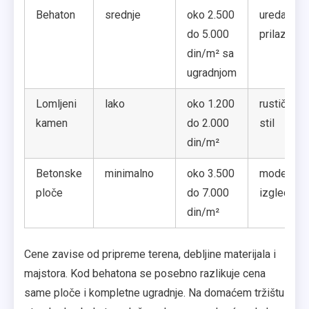
Behaton
srednje
oko 2.500
uredan
do 5.000
prilaz
din/m² sa
ugradnjom
Lomljeni
lako
oko 1.200
rustičniji
kamen
do 2.000
stil
din/m²
Betonske
minimalno
oko 3.500
moderniji
ploče
do 7.000
izgled
din/m²
Cene zavise od pripreme terena, debljine materijala i
majstora. Kod behatona se posebno razlikuje cena
same ploče i kompletne ugradnje. Na domaćem tržištu