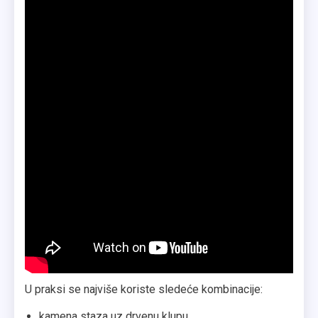
U praksi se najviše koriste sledeće kombinacije:
kamena staza uz drvenu klupu