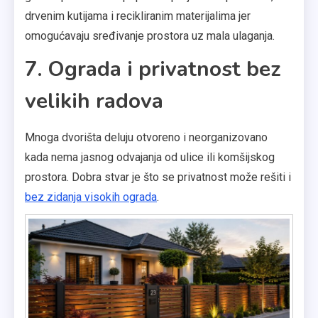
drvenim kutijama i recikliranim materijalima jer
omogućavaju sređivanje prostora uz mala ulaganja.
7. Ograda i privatnost bez
velikih radova
Mnoga dvorišta deluju otvoreno i neorganizovano
kada nema jasnog odvajanja od ulice ili komšijskog
prostora. Dobra stvar je što se privatnost može rešiti i
bez zidanja visokih ograda
.