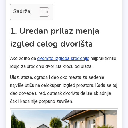
Sadržaj
1. Uredan prilaz menja
izgled celog dvorišta
Ako želite da
dvorište izgleda sređenije
najpraktičnije
ideje za uređenje dvorišta kreću od ulaza.
Ulaz, staza, ograda i deo oko mesta za sedenje
najviše utiču na celokupan izgled prostora. Kada se taj
deo dovede u red, ostatak dvorišta deluje skladnije
čak i kada nije potpuno završen.