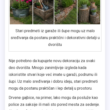
Stari predmeti iz garaže ili šupe mogu uz malo
sređivanja da postanu praktični i dekorativni detalji u
dvorištu
Nije potrebno da kupujete novu dekoraciju za svaki
deo dvorišta. Mnogo zanimljivije izgleda kada
iskoristite stvari koje već imate u garaži, podrumu ili
šupi. Uz malo sređivanja i dobru ideju, stari predmeti
mogu da postanu praktičan i lep detalj u prostoru.
Drvene gajbice, na primer, lako mogu da posluže kao
police za saksije ili mali sto pored mesta za sedenje.