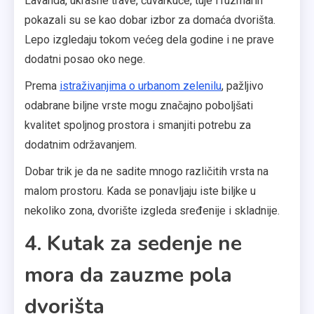
Lavanda, ukrasne trave, čuvarkuće, tuje i ruzmarin
pokazali su se kao dobar izbor za domaća dvorišta.
Lepo izgledaju tokom većeg dela godine i ne prave
dodatni posao oko nege.
Prema
istraživanjima o urbanom zelenilu
, pažljivo
odabrane biljne vrste mogu značajno poboljšati
kvalitet spoljnog prostora i smanjiti potrebu za
dodatnim održavanjem.
Dobar trik je da ne sadite mnogo različitih vrsta na
malom prostoru. Kada se ponavljaju iste biljke u
nekoliko zona, dvorište izgleda sređenije i skladnije.
4. Kutak za sedenje ne
mora da zauzme pola
dvorišta