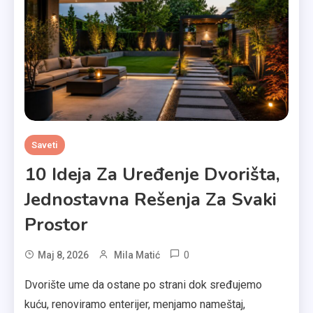
Saveti
10 Ideja Za Uređenje Dvorišta,
Jednostavna Rešenja Za Svaki
Prostor
0
Maj 8, 2026
Mila Matić
Dvorište ume da ostane po strani dok sređujemo
kuću, renoviramo enterijer, menjamo nameštaj,