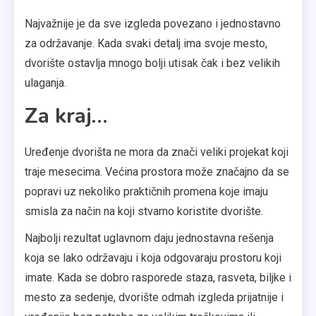
Najvažnije je da sve izgleda povezano i jednostavno
za održavanje. Kada svaki detalj ima svoje mesto,
dvorište ostavlja mnogo bolji utisak čak i bez velikih
ulaganja.
Za kraj…
Uređenje dvorišta ne mora da znači veliki projekat koji
traje mesecima. Većina prostora može značajno da se
popravi uz nekoliko praktičnih promena koje imaju
smisla za način na koji stvarno koristite dvorište.
Najbolji rezultat uglavnom daju jednostavna rešenja
koja se lako održavaju i koja odgovaraju prostoru koji
imate. Kada se dobro rasporede staza, rasveta, biljke i
mesto za sedenje, dvorište odmah izgleda prijatnije i