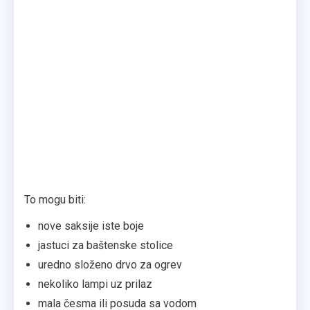
To mogu biti:
nove saksije iste boje
jastuci za baštenske stolice
uredno složeno drvo za ogrev
nekoliko lampi uz prilaz
mala česma ili posuda sa vodom