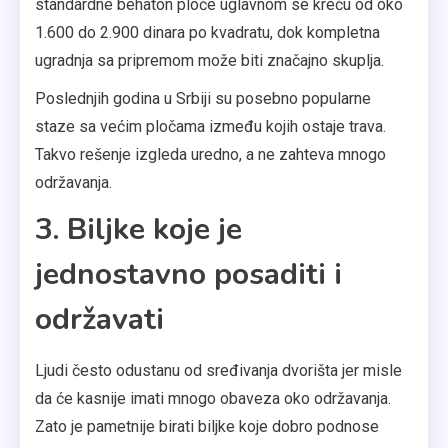
standardne behaton ploče uglavnom se kreću od oko
1.600 do 2.900 dinara po kvadratu, dok kompletna
ugradnja sa pripremom može biti značajno skuplja.
Poslednjih godina u Srbiji su posebno popularne
staze sa većim pločama između kojih ostaje trava.
Takvo rešenje izgleda uredno, a ne zahteva mnogo
održavanja.
3. Biljke koje je
jednostavno posaditi i
održavati
Ljudi često odustanu od sređivanja dvorišta jer misle
da će kasnije imati mnogo obaveza oko održavanja.
Zato je pametnije birati biljke koje dobro podnose