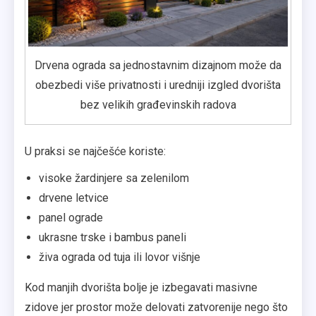
Drvena ograda sa jednostavnim dizajnom može da
obezbedi više privatnosti i uredniji izgled dvorišta
bez velikih građevinskih radova
U praksi se najčešće koriste:
visoke žardinjere sa zelenilom
drvene letvice
panel ograde
ukrasne trske i bambus paneli
živa ograda od tuja ili lovor višnje
Kod manjih dvorišta bolje je izbegavati masivne
zidove jer prostor može delovati zatvorenije nego što