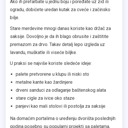
Ako ih prefarbate u jednu boju i poređate uz zid ili
ogradu, dobićete uredan kutak za cveće i začinsko
bilje.
Stare merdevine mnogi danas koriste kao držač za
saksije. Dovoljno je da ih blago obrusite i zaštitite
premazom za drvo. Takav detalj lepo izgleda uz
lavandu, muškatle ili viseće biljke.
U praksi se najviše koriste sledeće ideje:
palete pretvorene u klupu ili niski sto
metalne kante kao žardinjere
drveni sanduci za odlaganje baštenskog alata
stare cigle za ivice oko staze
panjevi kao mali stolovi ili postolja za saksije
Na domaćim portalima o uređenju dvorišta poslednjih
godina posebno su popularni projekti sa paletama,