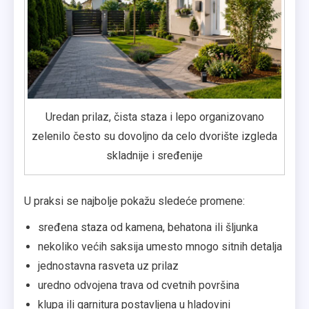
Uredan prilaz, čista staza i lepo organizovano
zelenilo često su dovoljno da celo dvorište izgleda
skladnije i sređenije
U praksi se najbolje pokažu sledeće promene:
sređena staza od kamena, behatona ili šljunka
nekoliko većih saksija umesto mnogo sitnih detalja
jednostavna rasveta uz prilaz
uredno odvojena trava od cvetnih površina
klupa ili garnitura postavljena u hladovini