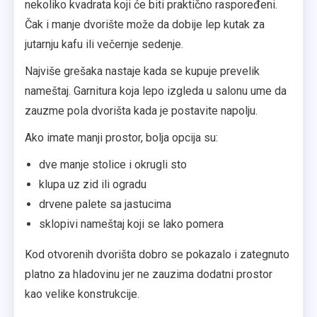
nekoliko kvadrata koji će biti praktično raspoređeni.
Čak i manje dvorište može da dobije lep kutak za
jutarnju kafu ili večernje sedenje.
Najviše grešaka nastaje kada se kupuje prevelik
nameštaj. Garnitura koja lepo izgleda u salonu ume da
zauzme pola dvorišta kada je postavite napolju.
Ako imate manji prostor, bolja opcija su:
dve manje stolice i okrugli sto
klupa uz zid ili ogradu
drvene palete sa jastucima
sklopivi nameštaj koji se lako pomera
Kod otvorenih dvorišta dobro se pokazalo i zategnuto
platno za hladovinu jer ne zauzima dodatni prostor
kao velike konstrukcije.