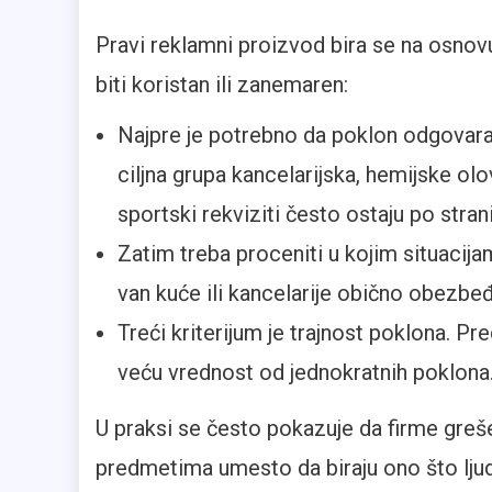
Pravi reklamni proizvod bira se na osnovu 
biti koristan ili zanemaren:
Najpre je potrebno da poklon odgovara 
ciljna grupa kancelarijska, hemijske ol
sportski rekviziti često ostaju po strani
Zatim treba proceniti u kojim situacija
van kuće ili kancelarije obično obezbeđ
Treći kriterijum je trajnost poklona. P
veću vrednost od jednokratnih poklona
U praksi se često pokazuje da firme greš
predmetima umesto da biraju ono što ljudi