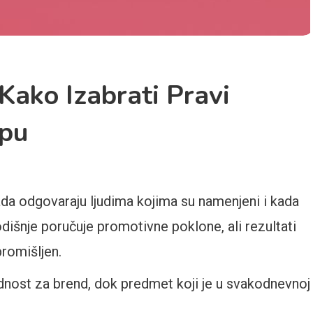
Kako Izabrati Pravi
upu
da odgovaraju ljudima kojima su namenjeni i kada
šnje poručuje promotivne poklone, ali rezultati
promišljen.
ednost za brend, dok predmet koji je u svakodnevnoj