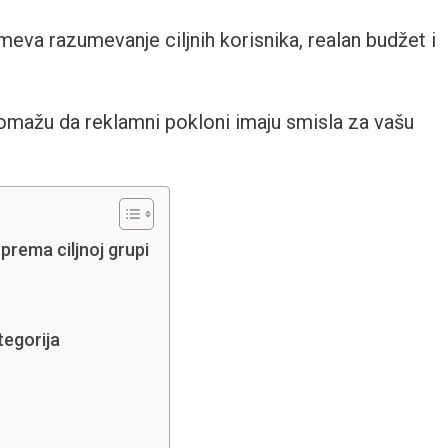
eva razumevanje ciljnih korisnika, realan budžet i
 pomažu da reklamni pokloni imaju smisla za vašu
prema ciljnoj grupi
tegorija