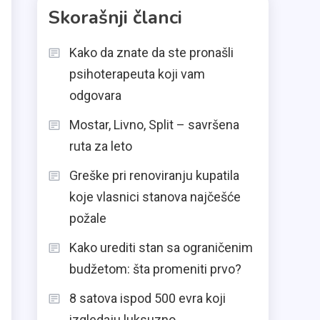
Skorašnji članci
Kako da znate da ste pronašli
psihoterapeuta koji vam
odgovara
Mostar, Livno, Split – savršena
ruta za leto
Greške pri renoviranju kupatila
koje vlasnici stanova najčešće
požale
Kako urediti stan sa ograničenim
budžetom: šta promeniti prvo?
8 satova ispod 500 evra koji
izgledaju luksuzno