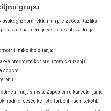
ciljnu grupu
v svakog izbora reklamnih proizvoda. Razlika
oslovne partnere je velika i zahteva drugačiji
zmotriti nekoliko pitanja:
 kakve predmete koriste u tom okruženju
 sa sobom
 terenu
edmeti imaju smisla. Zaposleni u kancelarijama
ki radnici češće koriste torbe ili radni tekstil.