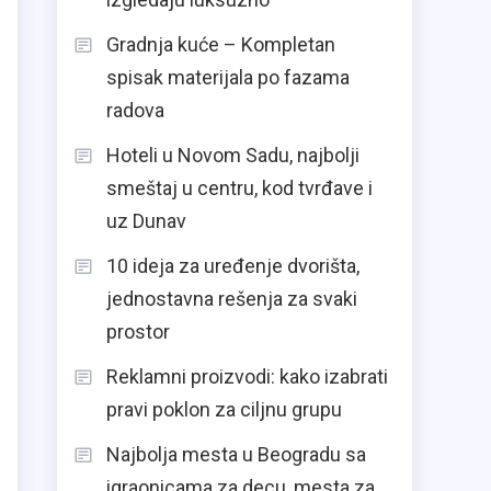
Gradnja kuće – Kompletan
spisak materijala po fazama
radova
Hoteli u Novom Sadu, najbolji
smeštaj u centru, kod tvrđave i
uz Dunav
10 ideja za uređenje dvorišta,
jednostavna rešenja za svaki
prostor
Reklamni proizvodi: kako izabrati
pravi poklon za ciljnu grupu
Najbolja mesta u Beogradu sa
igraonicama za decu, mesta za