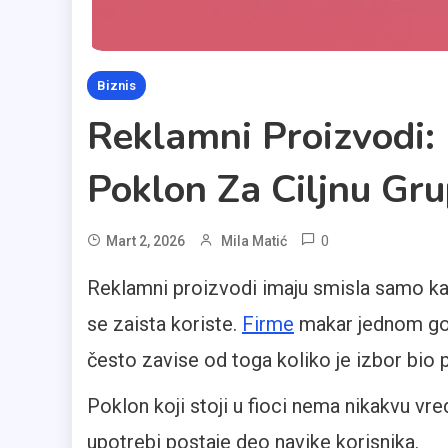
Biznis
Reklamni Proizvodi: 
Poklon Za Ciljnu Gr
0
Mart 2, 2026
Mila Matić
Reklamni proizvodi imaju smisla samo ka
se zaista koriste.
Firme
makar jednom godi
često zavise od toga koliko je izbor bio 
Poklon koji stoji u fioci nema nikakvu vr
upotrebi postaje deo navike korisnika.