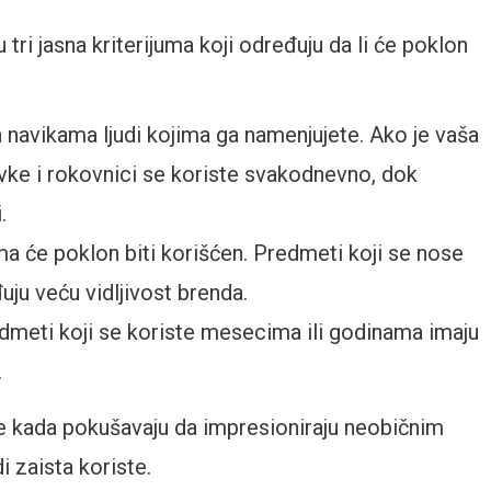
tri jasna kriterijuma koji određuju da li će poklon
navikama ljudi kojima ga namenjujete. Ako je vaša
ovke i rokovnici se koriste svakodnevno, dok
.
ma će poklon biti korišćen. Predmeti koji se nose
uju veću vidljivost brenda.
redmeti koji se koriste mesecima ili godinama imaju
.
e kada pokušavaju da impresioniraju neobičnim
 zaista koriste.