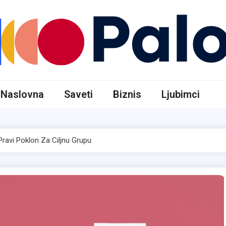
 moderan život
Naslovna
Saveti
Biznis
Ljubimci
Pravi Poklon Za Ciljnu Grupu