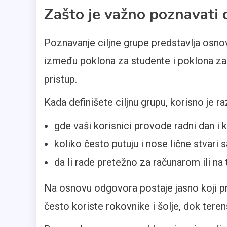
Zašto je važno poznavati 
Poznavanje ciljne grupe predstavlja osno
između poklona za studente i poklona za p
pristup.
Kada definišete ciljnu grupu, korisno je ra
gde vaši korisnici provode radni dan i
koliko često putuju i nose lične stvari
da li rade pretežno za računarom ili na
Na osnovu odgovora postaje jasno koji pr
često koriste rokovnike i šolje, dok terens