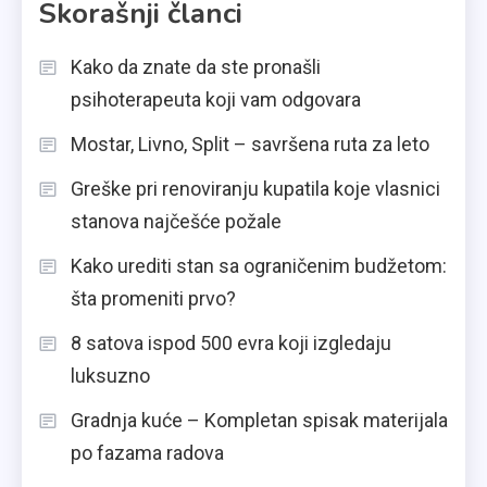
Skorašnji članci
Kako da znate da ste pronašli
psihoterapeuta koji vam odgovara
Mostar, Livno, Split – savršena ruta za leto
Greške pri renoviranju kupatila koje vlasnici
stanova najčešće požale
Kako urediti stan sa ograničenim budžetom:
šta promeniti prvo?
8 satova ispod 500 evra koji izgledaju
luksuzno
Gradnja kuće – Kompletan spisak materijala
po fazama radova