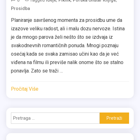
0
Tagged
,
,
,
Ideje
Piknik
Poruka Unutar Knjige
Prosidba
Planiranje savršenog momenta za prosidbu ume da
izazove veliku radost, ali i malu dozu nervoze. Istina
je da mnogo parova želi nešto što se izdvaja iz
svakodnevnih romantičnih ponuda. Mnogi poznaju
osećaj kada se svaka zamisao učini kao da je već
viđena na filmu ili previše nalik onome što se stalno
ponavlja. Zato se traži …
Pročitaj Više
Pretraga
za: