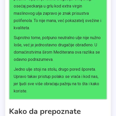
osećaj peckanja u grlu kod extra virgin
maslinovog ulja zapravo je znak prisustva
polifenola. To nije mana, već pokazatelj svežine i
kvaliteta.
Suprotno tome, potpuno neutralno ulje nije nužno
loše, već je jednostavno drugačije obrađeno. U
domaćinstvima širom Mediterana ova razlika se
odavno podrazumeva.
Jedno ulje stoji na stolu, drugo pored šporeta.
Upravo takav pristup polako se vraća i kod nas,
jer ljudi sve više obraćaju pažnju na to šta i kako
koriste.
Kako da prepoznate