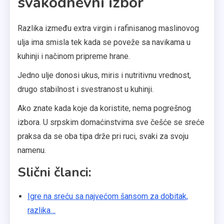
svakodnevni izbor
Razlika između extra virgin i rafinisanog maslinovog
ulja ima smisla tek kada se poveže sa navikama u
kuhinji i načinom pripreme hrane.
Jedno ulje donosi ukus, miris i nutritivnu vrednost,
drugo stabilnost i svestranost u kuhinji.
Ako znate kada koje da koristite, nema pogrešnog
izbora. U srpskim domaćinstvima sve češće se sreće
praksa da se oba tipa drže pri ruci, svaki za svoju
namenu.
Slični članci:
Igre na sreću sa najvećom šansom za dobitak,
razlika…