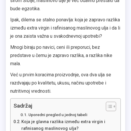
širom Srbije, maslinovo ulje je već odavno prestalo da
bude egzotika.
Ipak, dilema se stalno ponavlja: koja je zapravo razlika
između extra virgin i rafinisanog maslinovog ulja i da li
je ona zaista važna u svakodnevnoj upotrebi?
Mnogi biraju po navici, ceni ili preporuci, bez
predstave u čemu je zapravo razlika, a razlika nike
mala.
Već u prvim koracima proizvodnje, ova dva ulja se
razdvajaju po kvalitetu, ukusu, načinu upotrebe i
nutritivnoj vrednosti.
Sadržaj
Uporedni pregled u jednoj tabeli
Koja je glavna razlika između extra virgin i
rafinisanog maslinovog ulja?