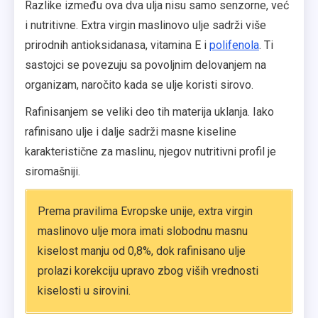
Razlike između ova dva ulja nisu samo senzorne, već
i nutritivne. Extra virgin maslinovo ulje sadrži više
prirodnih antioksidanasa, vitamina E i
polifenola
. Ti
sastojci se povezuju sa povoljnim delovanjem na
organizam, naročito kada se ulje koristi sirovo.
Rafinisanjem se veliki deo tih materija uklanja. Iako
rafinisano ulje i dalje sadrži masne kiseline
karakteristične za maslinu, njegov nutritivni profil je
siromašniji.
Prema pravilima Evropske unije, extra virgin
maslinovo ulje mora imati slobodnu masnu
kiselost manju od 0,8%, dok rafinisano ulje
prolazi korekciju upravo zbog viših vrednosti
kiselosti u sirovini.