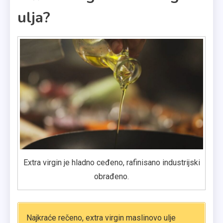
ulja?
Extra virgin je hladno ceđeno, rafinisano industrijski
obrađeno.
Najkraće rečeno, extra virgin maslinovo ulje