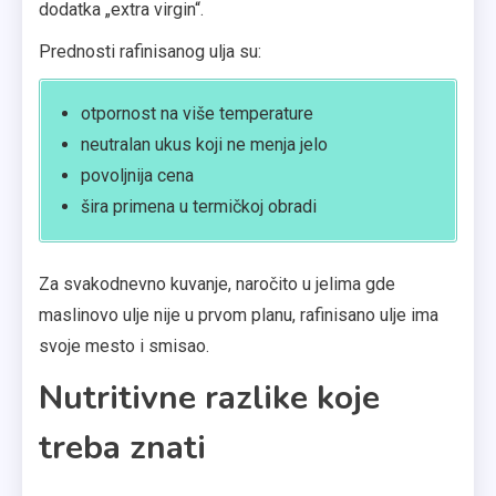
dodatka „extra virgin“.
Prednosti rafinisanog ulja su:
otpornost na više temperature
neutralan ukus koji ne menja jelo
povoljnija cena
šira primena u termičkoj obradi
Za svakodnevno kuvanje, naročito u jelima gde
maslinovo ulje nije u prvom planu, rafinisano ulje ima
svoje mesto i smisao.
Nutritivne razlike koje
treba znati