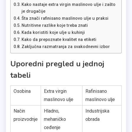
Kako nastaje extra virgin maslinovo ulje i zašto
je drugačije
Šta znači rafinisano maslinovo ulje u praksi
Nutritivne razlike koje treba znati
Kada koristiti koje ulje u kuhinji
Kako da prepoznate kvalitet na etiketi
Zaključna razmatranja za svakodnevni izbor
Uporedni pregled u jednoj
tabeli
Osobina
Extra virgin
Rafinisanо
maslinovo ulje
maslinovo ulje
Način
Hladno,
Industrijska
proizvodnje
mehaničko
obrada
ceđenje