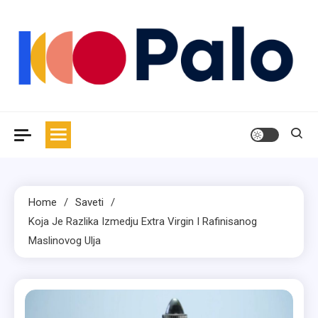
Skip
to
content
Palo
Magazin za moderan život
Home
Saveti
Koja Je Razlika Izmedju Extra Virgin I Rafinisanog
Maslinovog Ulja