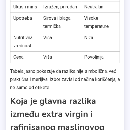
Ukus i miris
Izražen, prirodan
Neutralan
Upotreba
Sirova i blaga
Visoke
termička
temperature
Nutritivna
Viša
Niža
vrednost
Cena
Viša
Povoljnija
Tabela jasno pokazuje da razlika nije simbolična, već
praktična i merljiva. Izbor zavisi od načina korišćenja, a
ne samo od etikete.
Koja je glavna razlika
između extra virgin i
rafinisanog maslinovog