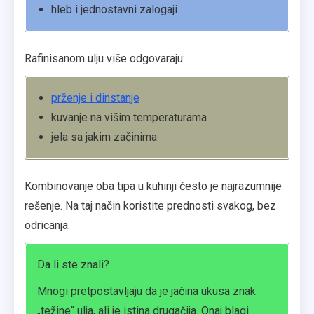
hleb i jednostavni zalogaji
Rafinisanom ulju više odgovaraju:
prženje i dinstanje
kuvanje na višim temperaturama
jela sa jakim začinima
Kombinovanje oba tipa u kuhinji često je najrazumnije
rešenje. Na taj način koristite prednosti svakog, bez
odricanja.
Da li ste znali?
Mnogi pretpostavljaju da je jačina ukusa znak
„težine“ ulja, ali je istina drugačija. Onaj blagi