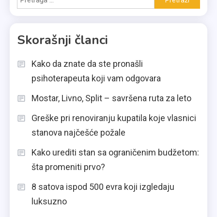
za:
Skorašnji članci
Kako da znate da ste pronašli
psihoterapeuta koji vam odgovara
Mostar, Livno, Split – savršena ruta za leto
Greške pri renoviranju kupatila koje vlasnici
stanova najčešće požale
Kako urediti stan sa ograničenim budžetom:
šta promeniti prvo?
8 satova ispod 500 evra koji izgledaju
luksuzno