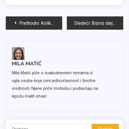
Kretanje
Prethodni:
Koliko košta renoviranje stana? Primeri i kalkulacija troškova
Sledeći:
Biznis ideje koje možete započeti sa ulogom manjim od 1000 evra
članka
MILA MATIĆ
Mila Matić piše o svakodnevnim temama iz
ugla osobe koja ceni jednostavnost i životne
vrednosti. Njene priče motivišu i podsećaju na
lepotu malih stvari.
Pretraga