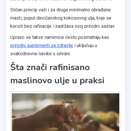
Sličan princip važi i za druge minimalno obrađene
masti, poput devičanskog kokosovog ulja, koje se
koristi bez rafinacije i zadržava svoj prirodni sastav.
Upravo se takve namirnice često posmatraju kao
prirodni suplementi za zdravlje
i uključuju u
svakodnevne navike u ishrani.
Šta znači rafinisano
maslinovo ulje u praksi