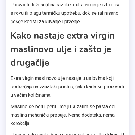
Upravo tu leži suština razlike: extra virgin je izbor za
sirovu ili blagu termičku upotrebu, dok se rafinisano
češće koristi za kuvanje i prženje.
Kako nastaje extra virgin
maslinovo ulje i zašto je
drugačije
Extra virgin maslinovo ulje nastaje u uslovima koji
podsećaju na zanatski pristup, čak i kada se proizvodi
u većim količinama.
Masline se beru, peru i melju, a zatim se pasta od
maslina mehanički presuje. Nema dodataka, nema
korekcija.
Upravo zato svaka boca nosi pečat sorte, tla i klime. U