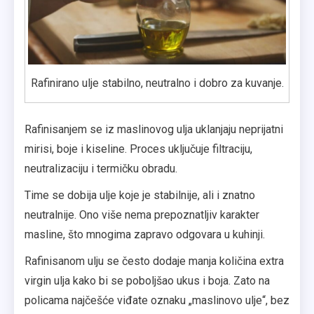
Rafinirano ulje stabilno, neutralno i dobro za kuvanje.
Rafinisanjem se iz maslinovog ulja uklanjaju neprijatni
mirisi, boje i kiseline. Proces uključuje filtraciju,
neutralizaciju i termičku obradu.
Time se dobija ulje koje je stabilnije, ali i znatno
neutralnije. Ono više nema prepoznatljiv karakter
masline, što mnogima zapravo odgovara u kuhinji.
Rafinisanom ulju se često dodaje manja količina extra
virgin ulja kako bi se poboljšao ukus i boja. Zato na
policama najčešće viđate oznaku „maslinovo ulje“, bez